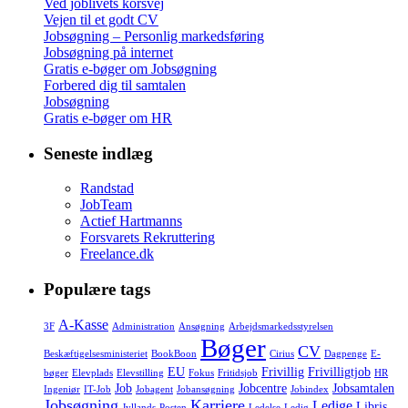
Ved joblivets korsvej
Vejen til et godt CV
Jobsøgning – Personlig markedsføring
Jobsøgning på internet
Gratis e-bøger om Jobsøgning
Forbered dig til samtalen
Jobsøgning
Gratis e-bøger om HR
Seneste indlæg
Randstad
JobTeam
Actief Hartmanns
Forsvarets Rekruttering
Freelance.dk
Populære tags
A-Kasse
3F
Administration
Ansøgning
Arbejdsmarkedsstyrelsen
Bøger
CV
Beskæftigelsesministeriet
BookBoon
Cirius
Dagpenge
E-
EU
Frivillig
Frivilligtjob
bøger
Elevplads
Elevstilling
Fokus
Fritidsjob
HR
Job
Jobcentre
Jobsamtalen
Ingeniør
IT-Job
Jobagent
Jobansøgning
Jobindex
Jobsøgning
Karriere
Ledige
Libris
Jyllands-Posten
Ledelse
Ledig