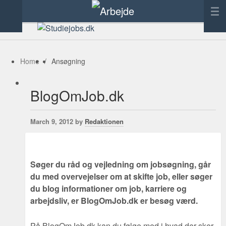
Forside
Annoncering
Home
/
Ansøgning
Tilføj link
BlogOmJob.dk
Kontakt
March 9, 2012 by
Redaktionen
Søger du råd og vejledning om jobsøgning, går
du med overvejelser om at skifte job, eller søger
du blog informationer om job, karriere og
arbejdsliv, er BlogOmJob.dk er besøg værd.
På BlogOmJob.dk kan du følge med i hvad der sker