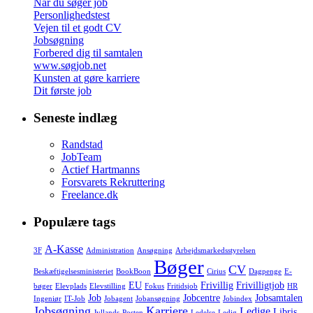
Når du søger job
Personlighedstest
Vejen til et godt CV
Jobsøgning
Forbered dig til samtalen
www.søgjob.net
Kunsten at gøre karriere
Dit første job
Seneste indlæg
Randstad
JobTeam
Actief Hartmanns
Forsvarets Rekruttering
Freelance.dk
Populære tags
A-Kasse
3F
Administration
Ansøgning
Arbejdsmarkedsstyrelsen
Bøger
CV
Beskæftigelsesministeriet
BookBoon
Cirius
Dagpenge
E-
EU
Frivillig
Frivilligtjob
bøger
Elevplads
Elevstilling
Fokus
Fritidsjob
HR
Job
Jobcentre
Jobsamtalen
Ingeniør
IT-Job
Jobagent
Jobansøgning
Jobindex
Jobsøgning
Karriere
Ledige
Libris
Jyllands-Posten
Ledelse
Ledig