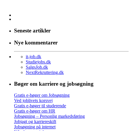
Seneste artikler
Nye kommentarer
it-job.dk
Studiejobs.dk
SalgsJob.dk
NextRekruttering.dk
Bøger om karriere og jobsøgning
Gratis e-bøger om Jobsøgning
Ved joblivets korsvej
Gratis e-bøger til studerende
Gratis e-bøger om HR
Jobsøgning – Personlig markedsføring
Jobjagt og karriereskift
Jobsøgning på internet