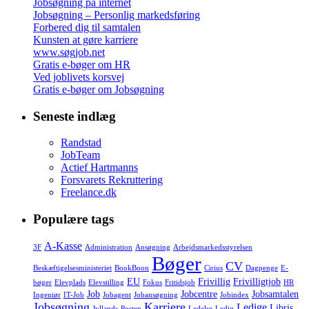
Jobsøgning på internet
Jobsøgning – Personlig markedsføring
Forbered dig til samtalen
Kunsten at gøre karriere
www.søgjob.net
Gratis e-bøger om HR
Ved joblivets korsvej
Gratis e-bøger om Jobsøgning
Seneste indlæg
Randstad
JobTeam
Actief Hartmanns
Forsvarets Rekruttering
Freelance.dk
Populære tags
A-Kasse
3F
Administration
Ansøgning
Arbejdsmarkedsstyrelsen
Bøger
CV
Beskæftigelsesministeriet
BookBoon
Cirius
Dagpenge
E-
EU
Frivillig
Frivilligtjob
bøger
Elevplads
Elevstilling
Fokus
Fritidsjob
HR
Job
Jobcentre
Jobsamtalen
Ingeniør
IT-Job
Jobagent
Jobansøgning
Jobindex
Jobsøgning
Karriere
Ledige
Libris
Jyllands-Posten
Ledelse
Ledig