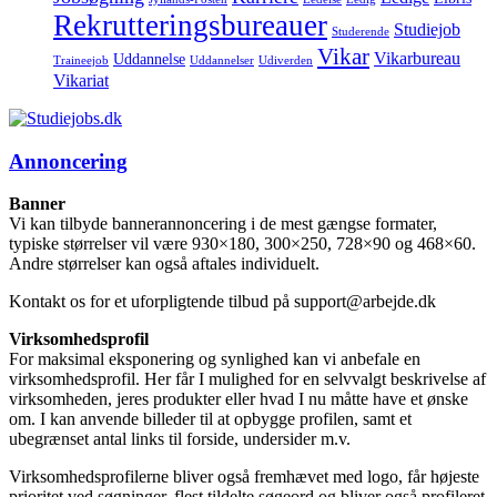
Rekrutteringsbureauer
Studiejob
Studerende
Vikar
Vikarbureau
Uddannelse
Traineejob
Uddannelser
Udiverden
Vikariat
Annoncering
Banner
Vi kan tilbyde bannerannoncering i de mest gængse formater,
typiske størrelser vil være 930×180, 300×250, 728×90 og 468×60.
Andre størrelser kan også aftales individuelt.
Kontakt os for et uforpligtende tilbud på support@arbejde.dk
Virksomhedsprofil
For maksimal eksponering og synlighed kan vi anbefale en
virksomhedsprofil. Her får I mulighed for en selvvalgt beskrivelse af
virksomheden, jeres produkter eller hvad I nu måtte have et ønske
om. I kan anvende billeder til at opbygge profilen, samt et
ubegrænset antal links til forside, undersider m.v.
Virksomhedsprofilerne bliver også fremhævet med logo, får højeste
prioritet ved søgninger, flest tildelte søgeord og bliver også profileret