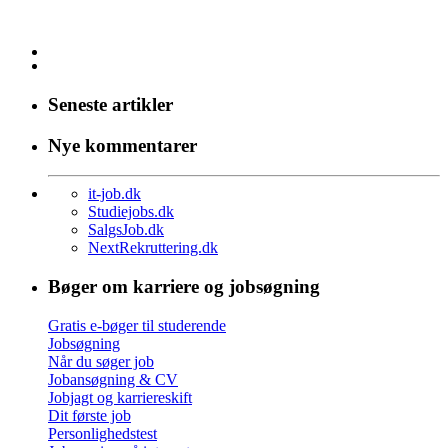
Seneste artikler
Nye kommentarer
it-job.dk
Studiejobs.dk
SalgsJob.dk
NextRekruttering.dk
Bøger om karriere og jobsøgning
Gratis e-bøger til studerende
Jobsøgning
Når du søger job
Jobansøgning & CV
Jobjagt og karriereskift
Dit første job
Personlighedstest