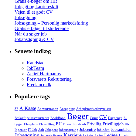
Gratis e-bøger om HR
Jobjagt og karriereskift
Vejen til et godt CV
Jobsøgning
Jobsøgning – Personlig markedsføring
Gratis e-bøger til studerende
Når du søger job
Jobansøgning & CV
Seneste indlæg
Randstad
JobTeam
Actief Hartmanns
Forsvarets Rekruttering
Freelance.dk
Populære tags
A-Kasse
3F
Administration
Ansøgning
Arbejdsmarkedsstyrelsen
Bøger
CV
Beskæftigelsesministeriet
BookBoon
Cirius
Dagpenge
E-
EU
Frivillig
Frivilligtjob
bøger
Elevplads
Elevstilling
Fokus
Fritidsjob
HR
Job
Jobcentre
Jobsamtalen
Ingeniør
IT-Job
Jobagent
Jobansøgning
Jobindex
Jobsøgning
Karriere
Ledige
Libris
Jyllands-Posten
Ledelse
Ledig