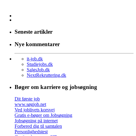
Seneste artikler
Nye kommentarer
it-job.dk
Studiejobs.dk
SalgsJob.dk
NextRekruttering.dk
Bøger om karriere og jobsøgning
Dit første job
www.søgjob.net
Ved joblivets korsvej
Gratis e-bøger om Jobsøgning
Jobsøgning på internet
Forbered dig til samtalen
Personlighedstest