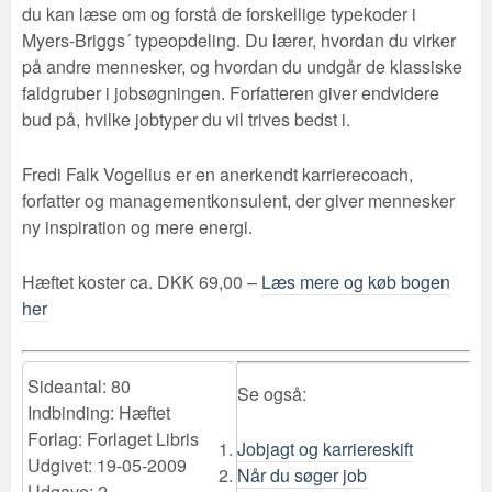
du kan læse om og forstå de forskellige typekoder i
Myers-Briggs´ typeopdeling. Du lærer, hvordan du virker
på andre mennesker, og hvordan du undgår de klassiske
faldgruber i jobsøgningen. Forfatteren giver endvidere
bud på, hvilke jobtyper du vil trives bedst i.
Fredi Falk Vogelius er en anerkendt karrierecoach,
forfatter og managementkonsulent, der giver mennesker
ny inspiration og mere energi.
Hæftet koster ca. DKK 69,00 –
Læs mere og køb bogen
her
Sideantal: 80
Se også:
Indbinding: Hæftet
Forlag: Forlaget Libris
Jobjagt og karriereskift
Udgivet: 19-05-2009
Når du søger job
Udgave: 2