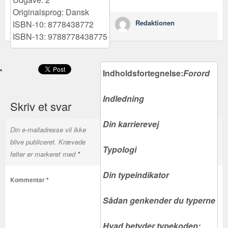
Originalsprog: Dansk
Redaktionen
ISBN-10: 8778438772
ISBN-13: 9788778438775
Indholdsfortegnelse:
Forord
Indledning
Skriv et svar
Din karrierevej
Din e-mailadresse vil ikke
blive publiceret.
Krævede
Typologi
felter er markeret med
*
Din typeindikator
Kommentar
*
Sådan genkender du typerne
Hvad betyder typekoden: