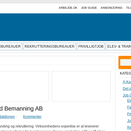
ARBEJDE.DK
JOB GUIDE
ANNONCERING
TIL
RBUREAUER
REKRUTTERINGSBUREAUER
FRIVILLIGTJOB
ELEV- & TRA
Søg
efter:
KATE
A-Ka
Det o
Job 
El
nd Bemanning AB
Fa
Fr
daktionen
·
Kommenter
Jo
ing og rekruttering. Virksomhedens expertise er at levererer
Re