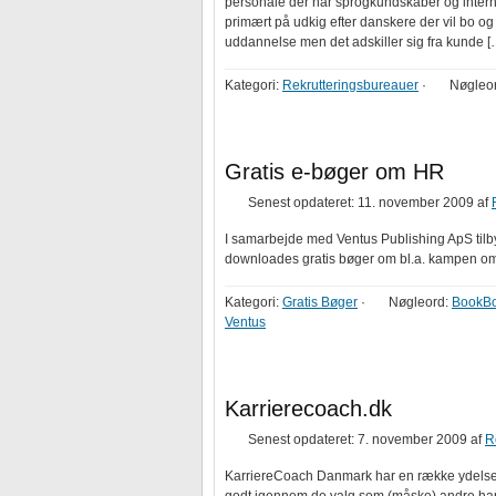
personale der har sprogkundskaber og internat
primært på udkig efter danskere der vil bo og
uddannelse men det adskiller sig fra kunde [
Kategori:
Rekrutteringsbureauer
·
Nøgleo
Gratis e-bøger om HR
Senest opdateret: 11. november 2009
af
I samarbejde med Ventus Publishing ApS tilb
downloades gratis bøger om bl.a. kampen om
Kategori:
Gratis Bøger
·
Nøgleord:
BookB
Ventus
Karrierecoach.dk
Senest opdateret: 7. november 2009
af
R
KarriereCoach Danmark har en række ydelser, 