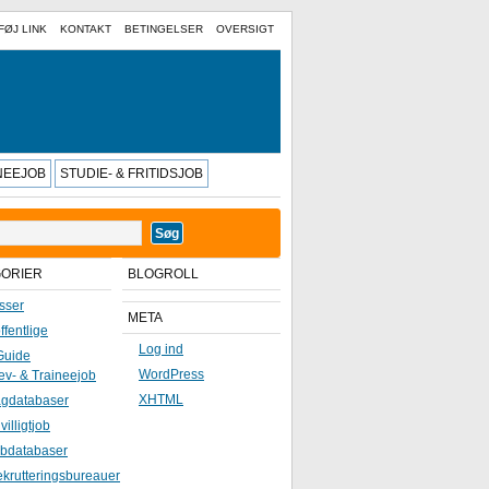
FØJ LINK
KONTAKT
BETINGELSER
OVERSIGT
INEEJOB
STUDIE- & FRITIDSJOB
GORIER
BLOGROLL
sser
META
ffentlige
Log ind
Guide
WordPress
ev- & Traineejob
XHTML
gdatabaser
ivilligtjob
bdatabaser
krutteringsbureauer