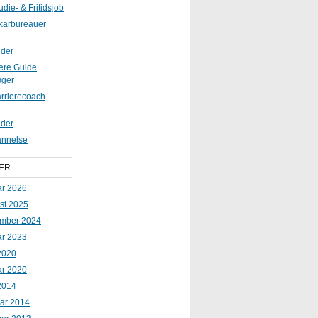
udie- & Fritidsjob
karbureauer
ider
iere Guide
øger
rrierecoach
der
nnelse
ER
ar 2026
st 2025
mber 2024
ar 2023
2020
ar 2020
2014
uar 2014