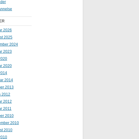
der
nnelse
ER
ar 2026
st 2025
mber 2024
ar 2023
2020
ar 2020
2014
uar 2014
ber 2013
s 2012
ar 2012
ar 2011
ber 2010
ember 2010
st 2010
 2010