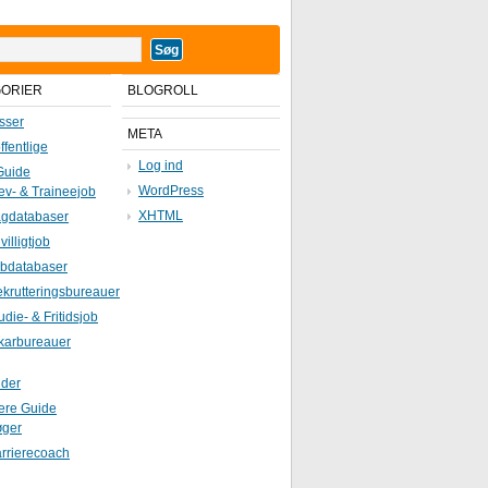
GORIER
BLOGROLL
sser
META
ffentlige
Log ind
Guide
WordPress
ev- & Traineejob
XHTML
gdatabaser
ivilligtjob
bdatabaser
krutteringsbureauer
udie- & Fritidsjob
karbureauer
ider
iere Guide
øger
rrierecoach