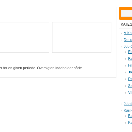
Søg
efter:
KATE
A-Ka
Det o
Job 
El
Fa
Fr
ger for en given periode. Oversigten indeholder både
Jo
Re
St
Vi
Jobs
Karr
B
Ka