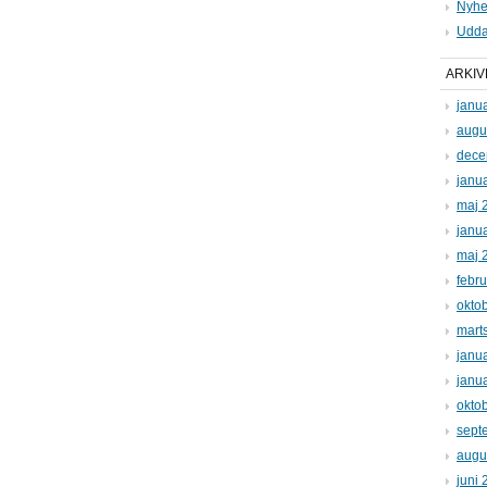
Nyhe
Udda
ARKIV
janu
augu
dece
janu
maj 
janu
maj 
febr
okto
mart
janu
janu
okto
sept
augu
juni