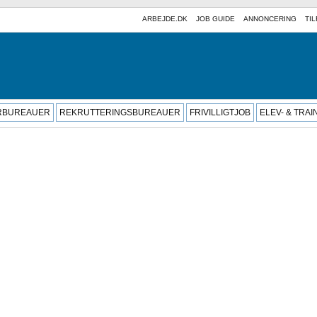
ARBEJDE.DK
JOB GUIDE
ANNONCERING
TIL
RBUREAUER
REKRUTTERINGSBUREAUER
FRIVILLIGTJOB
ELEV- & TRA