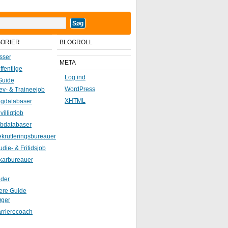
GORIER
BLOGROLL
sser
META
ffentlige
Log ind
Guide
WordPress
ev- & Traineejob
XHTML
gdatabaser
ivilligtjob
bdatabaser
krutteringsbureauer
udie- & Fritidsjob
karbureauer
ider
iere Guide
øger
rrierecoach