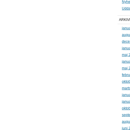
Nyhe
Udda
ARKIV
janu
augu
dece
janu
maj 
janu
maj 
febr
okto
mart
janu
janu
okto
sept
augu
juni