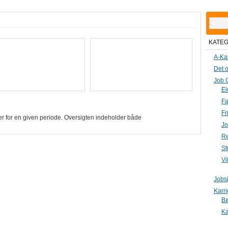
Søg
efter:
KATE
A-Ka
Det o
Job 
El
Fa
Fr
ger for en given periode. Oversigten indeholder både
Jo
Re
St
Vi
Jobs
Karr
B
Ka