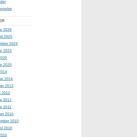
der
nnelse
ER
ar 2026
st 2025
mber 2024
ar 2023
2020
ar 2020
2014
uar 2014
ber 2013
s 2012
ar 2012
ar 2011
ber 2010
ember 2010
st 2010
 2010