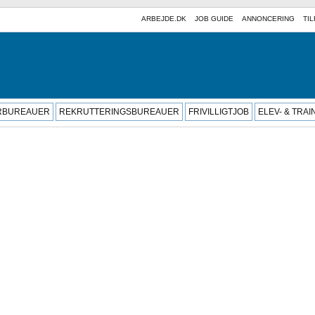
ARBEJDE.DK
JOB GUIDE
ANNONCERING
TIL
RBUREAUER
REKRUTTERINGSBUREAUER
FRIVILLIGTJOB
ELEV- & TRA