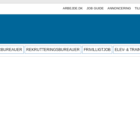
ARBEJDE.DK
JOB GUIDE
ANNONCERING
TIL
RBUREAUER
REKRUTTERINGSBUREAUER
FRIVILLIGTJOB
ELEV- & TRA