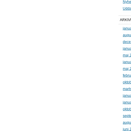
Nyhe
Udda
ARKIV
janu
augu
dece
janu
maj 
janu
maj 
febr
okto
mart
janu
janu
okto
sept
augu
juni