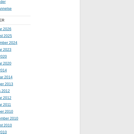
der
nnelse
ER
ar 2026
st 2025
mber 2024
ar 2023
2020
ar 2020
2014
uar 2014
ber 2013
s 2012
ar 2012
ar 2011
ber 2010
ember 2010
st 2010
 2010