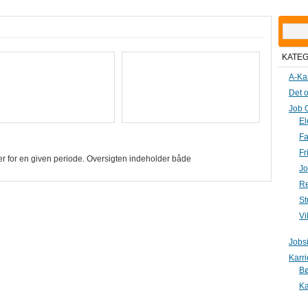
Søg
efter:
KATE
A-Ka
Det o
Job 
El
Fa
Fr
ger for en given periode. Oversigten indeholder både
Jo
Re
St
Vi
Jobs
Karr
B
Ka