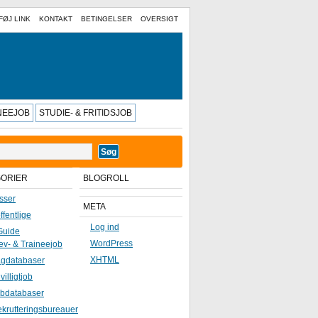
FØJ LINK
KONTAKT
BETINGELSER
OVERSIGT
INEEJOB
STUDIE- & FRITIDSJOB
GORIER
BLOGROLL
sser
META
ffentlige
Log ind
Guide
WordPress
ev- & Traineejob
XHTML
gdatabaser
ivilligtjob
bdatabaser
krutteringsbureauer