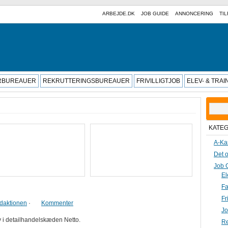
ARBEJDE.DK
JOB GUIDE
ANNONCERING
TIL
RBUREAUER
REKRUTTERINGSBUREAUER
FRIVILLIGTJOB
ELEV- & TRA
Søg
efter:
KATE
A-Ka
Det o
Job 
El
Fa
Fr
daktionen
·
Kommenter
Jo
 i detailhandelskæden Netto.
Re