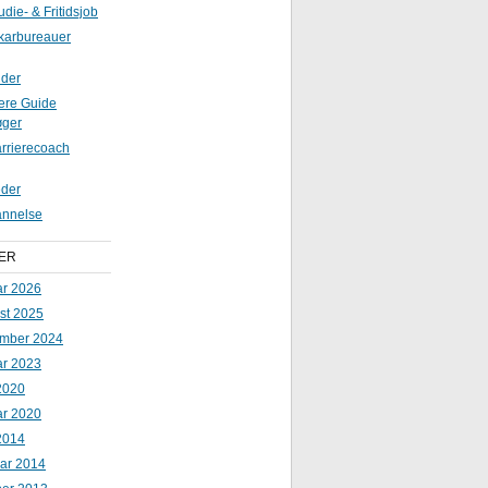
udie- & Fritidsjob
karbureauer
ider
iere Guide
øger
rrierecoach
der
nnelse
ER
ar 2026
st 2025
mber 2024
ar 2023
2020
ar 2020
2014
uar 2014