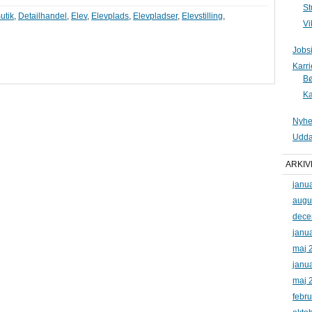
St
utik
,
Detailhandel
,
Elev
,
Elevplads
,
Elevpladser
,
Elevstilling
,
Vi
Jobs
Karr
B
Ka
Nyhe
Udda
ARKIV
janu
augu
dece
janu
maj 
janu
maj 
febr