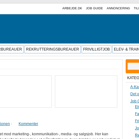
ARBEJDE.DK
JOB GUIDE
ANNONCERING
TIL
RBUREAUER
REKRUTTERINGSBUREAUER
FRIVILLIGTJOB
ELEV- & TRA
Søg
efter:
KATE
A-Ka
Det o
Job 
El
Fa
Fr
tionen
·
Kommenter
Jo
tet mod marketing-, kommunikation-, media- og salgsjob. Her kan
Re