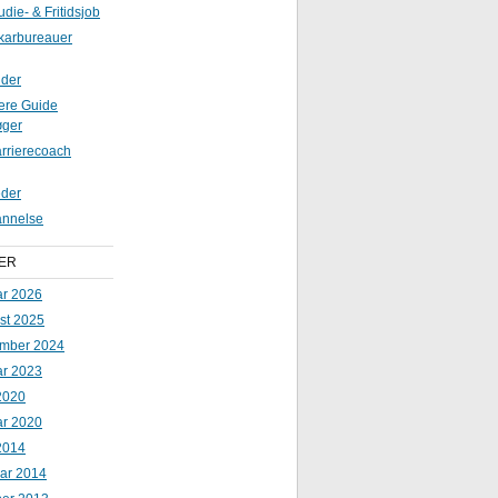
udie- & Fritidsjob
karbureauer
ider
iere Guide
øger
rrierecoach
der
nnelse
ER
ar 2026
st 2025
mber 2024
ar 2023
2020
ar 2020
2014
uar 2014