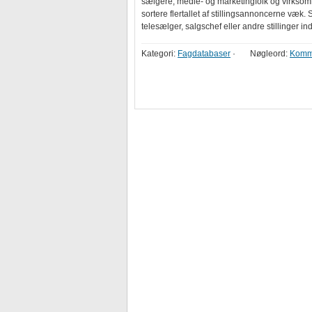
sælgere, medie- og marketingfolk og virksomhe
sortere flertallet af stillingsannoncerne væ
telesælger, salgschef eller andre stillinger in
Kategori:
Fagdatabaser
·
Nøgleord:
Komm