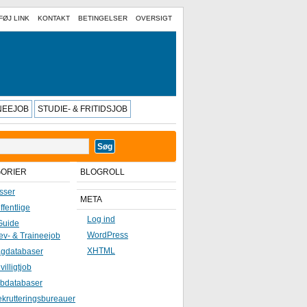
FØJ LINK
KONTAKT
BETINGELSER
OVERSIGT
INEEJOB
STUDIE- & FRITIDSJOB
GORIER
BLOGROLL
sser
META
ffentlige
Log ind
Guide
WordPress
ev- & Traineejob
XHTML
gdatabaser
ivilligtjob
bdatabaser
krutteringsbureauer