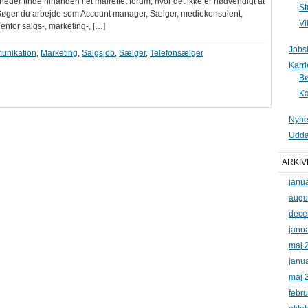
der finde hinanden i et målrettet forum, hvor det ikke er nødvendigt at
St
k. Søger du arbejde som Account manager, Sælger, mediekonsulent,
Vi
denfor salgs-, marketing-, […]
Jobs
unikation
,
Marketing
,
Salgsjob
,
Sælger
,
Telefonsælger
Karr
B
Ka
Nyhe
Udda
ARKIV
janu
augu
dece
janu
maj 
janu
maj 
febr