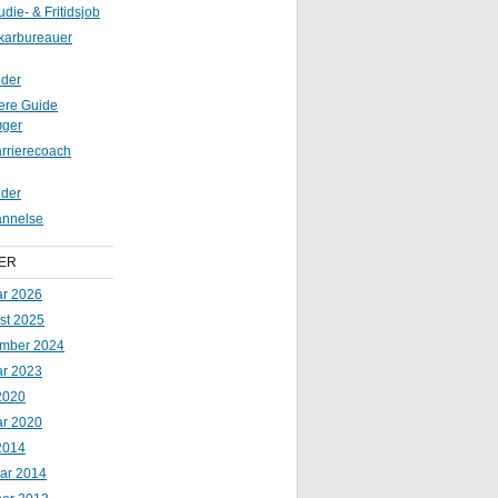
udie- & Fritidsjob
karbureauer
ider
iere Guide
øger
rrierecoach
der
nnelse
ER
ar 2026
st 2025
mber 2024
ar 2023
2020
ar 2020
2014
uar 2014