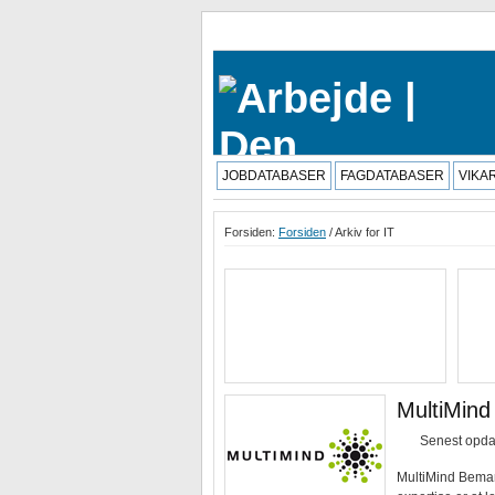
JOBDATABASER
FAGDATABASER
VIKA
Forsiden:
Forsiden
/ Arkiv for IT
MultiMin
Senest opdat
MultiMind Bema