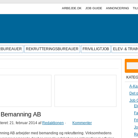
ARBEJDE.DK
JOB GUIDE
ANNONCERING
TIL
RBUREAUER
REKRUTTERINGSBUREAUER
FRIVILLIGTJOB
ELEV- & TRA
Søg
efter:
KATE
A-Ka
Det o
Job 
El
d Bemanning AB
Fa
Fr
eret: 21. februar 2014
af
Redaktionen
·
Kommenter
Jo
nning AB arbejder med bemanding og rekruttering. Virksomhedens
Re