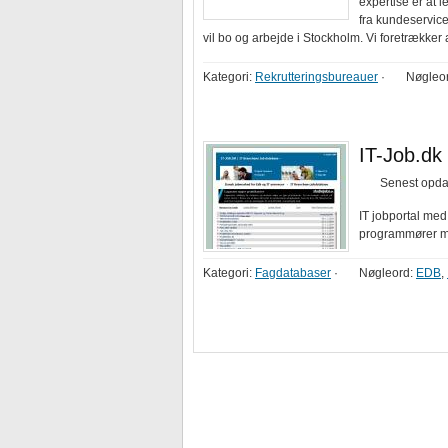
expertise er at 
fra kundeservice
vil bo og arbejde i Stockholm. Vi foretrække
Kategori:
Rekrutteringsbureauer
·
Nøgleo
IT-Job.dk
Senest opdat
IT jobportal med 
programmører me
Kategori:
Fagdatabaser
·
Nøgleord:
EDB
,