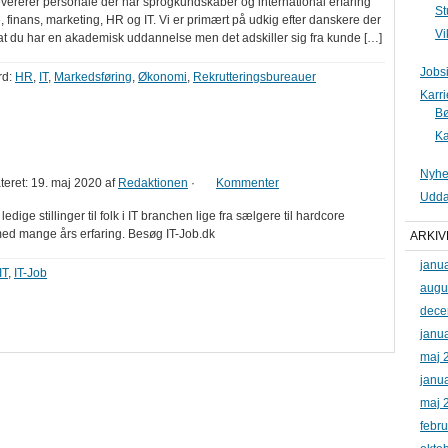
levererer personale der har sprogkundskaber og international erfaring
St
, finans, marketing, HR og IT. Vi er primært på udkig efter danskere der
Vi
r at du har en akademisk uddannelse men det adskiller sig fra kunde […]
Jobs
rd:
HR
,
IT
,
Markedsføring
,
Økonomi
,
Rekrutteringsbureauer
Karr
B
Ka
Nyhe
eret: 19. maj 2020
af
Redaktionen
·
Kommenter
Udda
ledige stillinger til folk i IT branchen lige fra sælgere til hardcore
d mange års erfaring. Besøg IT-Job.dk
ARKIV
janu
IT
,
IT-Job
augu
dece
janu
maj 
janu
maj 
febr