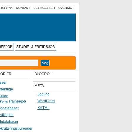
FØJ LINK
KONTAKT
BETINGELSER
OVERSIGT
INEEJOB
STUDIE- & FRITIDSJOB
GORIER
BLOGROLL
sser
META
ffentlige
Log ind
Guide
WordPress
ev- & Traineejob
XHTML
gdatabaser
ivilligtjob
bdatabaser
krutteringsbureauer