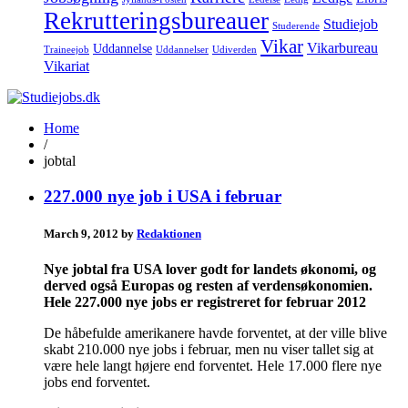
Rekrutteringsbureauer
Studiejob
Studerende
Vikar
Vikarbureau
Uddannelse
Traineejob
Uddannelser
Udiverden
Vikariat
Home
/
jobtal
227.000 nye job i USA i februar
March 9, 2012 by
Redaktionen
Nye jobtal fra USA lover godt for landets økonomi, og
derved også Europas og resten af verdensøkonomien.
Hele 227.000 nye jobs er registreret for februar 2012
De håbefulde amerikanere havde forventet, at der ville blive
skabt 210.000 nye jobs i februar, men nu viser tallet sig at
være hele langt højere end forventet. Hele 17.000 flere nye
jobs end forventet.