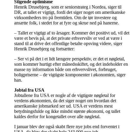
Stigende optimisme
Henrik Drusebjerg, som er seniorstrateg i Nordea, siger til
DR, at tallet er vigtigt, fordi det siger noget om amerikanske
virksomheders tro på fremtiden. Om de tør investere og
ansætte folk, i stedet for at fyre og skrue ned på hanerne.
– Tallet er vigtigt af to årsager. Kommer det positivt ud, vil det
være et bevis på, at det private erhvervsliv er ved at være i
stand til at drive det offentlige betalte opsving videre, siger
Henrik Drusebjerg og fortsætter:
– Ser vi på det i et lidt længere perspektiv, er det et nøgletal,
som kommer hurtigt efter månedsskiftet, og det indeholder en
masse ny information både om erhvervslivet, forbruget,
boligpriserne – de vigtigste komponenter i økonomien, siger
han.
Jobtal fra USA
Jobtallene fra USA er nogle af de vigtigste nøgletal for
verdens økonomien, da det siger noget om hvordan det
amerikanske jobmarked ser ud. USA er verdens mest
betydningsfulde og ikke mindst største økonomi, og tallet
kaldes derfor for kongetallet over alle nøgletal.
I januar blev der også skabt flere nye jobs end forventet i
USA, da blev der skabt hele 243.000 nye job.