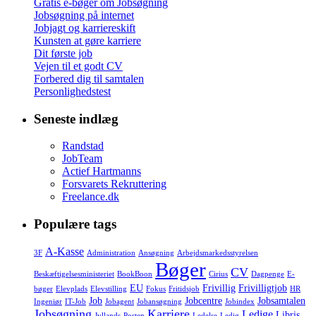
Gratis e-bøger om Jobsøgning
Jobsøgning på internet
Jobjagt og karriereskift
Kunsten at gøre karriere
Dit første job
Vejen til et godt CV
Forbered dig til samtalen
Personlighedstest
Seneste indlæg
Randstad
JobTeam
Actief Hartmanns
Forsvarets Rekruttering
Freelance.dk
Populære tags
A-Kasse
3F
Administration
Ansøgning
Arbejdsmarkedsstyrelsen
Bøger
CV
Beskæftigelsesministeriet
BookBoon
Cirius
Dagpenge
E-
EU
Frivillig
Frivilligtjob
bøger
Elevplads
Elevstilling
Fokus
Fritidsjob
HR
Job
Jobcentre
Jobsamtalen
Ingeniør
IT-Job
Jobagent
Jobansøgning
Jobindex
Jobsøgning
Karriere
Ledige
Libris
Jyllands-Posten
Ledelse
Ledig